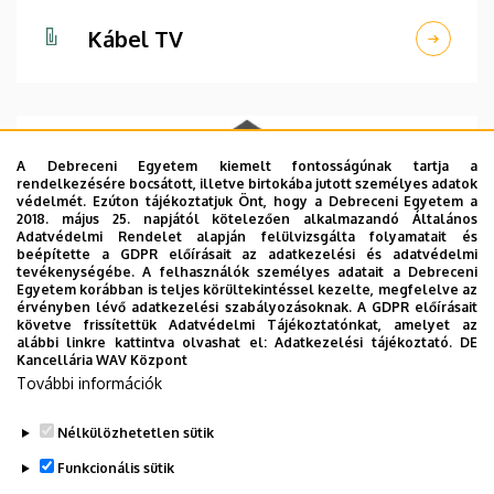
Kábel TV
A Debreceni Egyetem kiemelt fontosságúnak tartja a
rendelkezésére bocsátott, illetve birtokába jutott személyes adatok
védelmét. Ezúton tájékoztatjuk Önt, hogy a Debreceni Egyetem a
2018. május 25. napjától kötelezően alkalmazandó Általános
Adatvédelmi Rendelet alapján felülvizsgálta folyamatait és
beépítette a GDPR előírásait az adatkezelési és adatvédelmi
tevékenységébe. A felhasználók személyes adatait a Debreceni
Egyetem korábban is teljes körültekintéssel kezelte, megfelelve az
érvényben lévő adatkezelési szabályozásoknak. A GDPR előírásait
követve frissítettük Adatvédelmi Tájékoztatónkat, amelyet az
alábbi linkre kattintva olvashat el:
Adatkezelési tájékoztató.
DE
Kancellária WAV Központ
További információk
IT Biztonság
Nélkülözhetetlen sütik
Funkcionális sütik