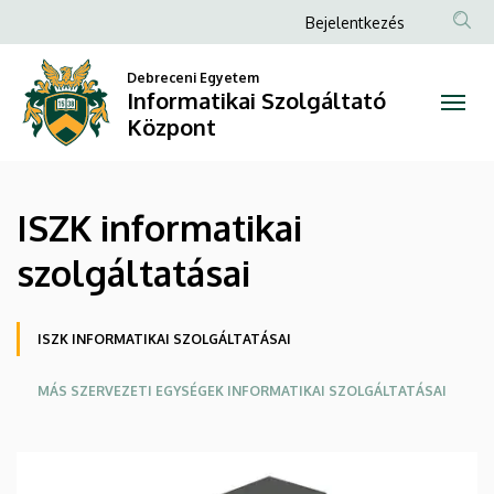
ISZK
Ugrás
Anonim
Bejelentkezés
a
Felhasználói
informatikai
tartalomra
Debreceni Egyetem
fiók
Informatikai Szolgáltató
szolgáltatásai
menüje
Központ
|
Informatikai
ISZK informatikai
Szolgáltató
szolgáltatásai
Központ
Oldalmenü
ISZK INFORMATIKAI SZOLGÁLTATÁSAI
MÁS SZERVEZETI EGYSÉGEK INFORMATIKAI SZOLGÁLTATÁSAI